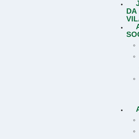
DA
VI
SO