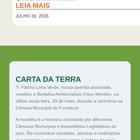
LEIA MAIS
JULHO 30, 2026
CARTA DA TERRA
🏅 Fátima Lima Verde, nossa querida associada,
recebeu a Medalha Ambientalista Chico Mendes, na
A
última sexta-feira, 29 de maio, durante a cerimônia na
d
Câmara Municipal de Fortaleza!
i
q
A medalha é a honraria concedida por diferentes
s
Câmaras Municipais e Assembleias Legislativas do
c
país. Ela reconhece cientistas, ativistas e instituições
F
que prestam serviços relevantes à defesa do meio