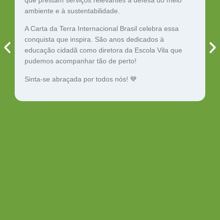
e
ambiente e à sustentabilidade.
o
s
A Carta da Terra Internacional Brasil celebra essa
p
conquista que inspira. São anos dedicados à
m
educação cidadã como diretora da Escola Vila que
p
pudemos acompanhar tão de perto!
e
Sinta-se abraçada por todos nós! 💙
v
p
E