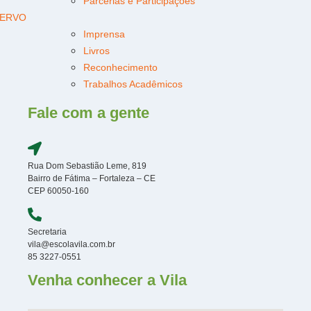
Parcerias e Participações
ERVO
Imprensa
Livros
Reconhecimento
Trabalhos Acadêmicos
Fale com a gente
Rua Dom Sebastião Leme, 819
Bairro de Fátima – Fortaleza – CE
CEP 60050-160
Secretaria
vila@escolavila.com.br
85 3227-0551
Venha conhecer a Vila