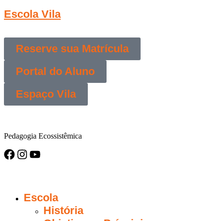
Escola Vila
Reserve sua Matrícula
Portal do Aluno
Espaço Vila
Pedagogia Ecossistêmica
Escola
História