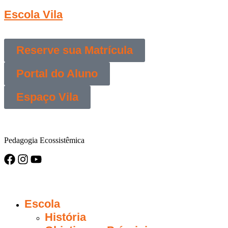
Escola Vila
Reserve sua Matrícula
Portal do Aluno
Espaço Vila
Pedagogia Ecossistêmica
Escola
História