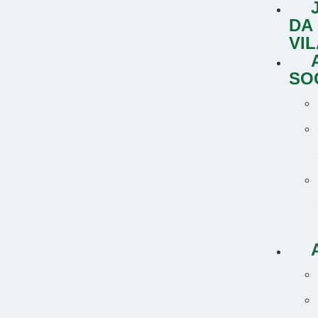
DA
VI
SO