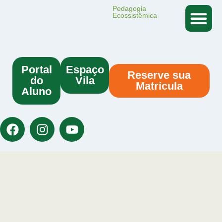
Pedagogia
Ecossistêmica
PEDA
JORNAL DA 
ATUAÇÃ
Portal
Espaço
Reserve sua
do
Vila
Matrícula
Aluno